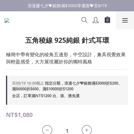
點此加入LINE✅好友領取首購優惠券
浪漫慶七夕💝銀飾滿$3000享優惠💝至8/19
點此加入LINE✅好友領取首購優惠券
五角稜線 925純銀 針式耳環
極簡中帶有變化的稜角五邊形，中空設計，兼具視覺效果
與輕盈感受，大方展現屬於你的獨特風格
至
08/19 16:00
截止
指定分類，浪漫七夕💝銀飾滿$3000折$200、
滿$6000折$600、滿$10000折$1200
全店，訂單滿NT$1200 台、港、澳免運
NT$1,080