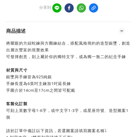
分享到
商品描述
將耀眼的方紐蛇鍊與方圈鍊結合，搭配風格簡約的造型銀墜，創造
出層次豐富的視覺效果
可發揮創意，刻上屬於你的獨特文字，成為獨一無二的紀念手鍊
材質與尺寸
銀墜與手鍊皆為925純銀
手鍊長度為6英吋主鍊加1吋延長鍊
手圍介於14cm至17cm之間皆可配戴
客製化訂製
可刻上英數字母1-6字，或中文字1-3字，或星座符號、造型圖案1
個
請於訂單中備註以下資訊，若選圖案請填寫圖案名稱⤵