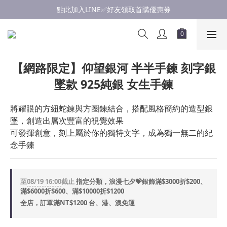
點此加入LINE✅好友領取首購優惠券
點此加入LINE✅好友領取首購優惠券
浪漫慶七夕💝銀飾滿$3000享優惠💝至8/19
點此加入LINE✅好友領取首購優惠券
【網路限定】仰望銀河 半半手鍊 刻字銀
墜款 925純銀 女生手鍊
將耀眼的方紐蛇鍊與方圈鍊結合，搭配風格簡約的造型銀
墜，創造出層次豐富的視覺效果
可發揮創意，刻上屬於你的獨特文字，成為獨一無二的紀
念手鍊
至
08/19 16:00
截止
指定分類，浪漫七夕💝銀飾滿$3000折$200、
滿$6000折$600、滿$10000折$1200
全店，訂單滿NT$1200 台、港、澳免運