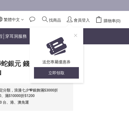
繁體中文
找商品
會員登入
立即購買
購物車(0)
程│穿耳洞服務
蟒蛇銀元 錢夾 銀墬(不含
送您專屬優惠券
N
立即領取
定分類，浪漫七夕💝銀飾滿$3000折
0、滿$10000折$1200
00 台、港、澳免運