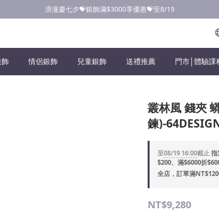
點此加入LINE✅好友領取首購優惠券
浪漫慶七夕💝銀飾滿$3000享優惠💝至8/19
點此加入LINE✅好友領取首購優惠券
銀飾
情侶銀飾
兒童銀飾
送禮推薦
門市│體驗課
叢林風 錢夾 
鍊)-64DESIG
至
08/19 16:00
截止
指
$200、滿$6000折$60
全店，訂單滿NT$12
NT$9,280