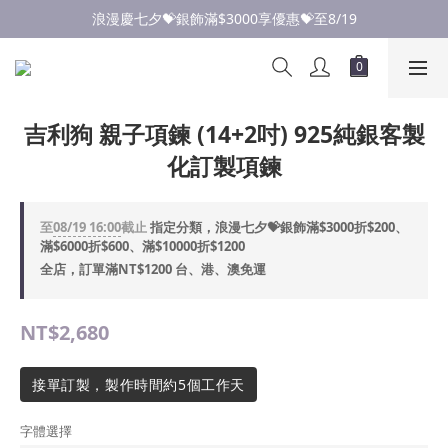
點此加入LINE✅好友領取首購優惠券
浪漫慶七夕💝銀飾滿$3000享優惠💝至8/19
點此加入LINE✅好友領取首購優惠券
吉利狗 親子項鍊 (14+2吋) 925純銀客製
化訂製項鍊
至
08/19 16:00
截止
指定分類，浪漫七夕💝銀飾滿$3000折$200、
滿$6000折$600、滿$10000折$1200
全店，訂單滿NT$1200 台、港、澳免運
NT$2,680
接單訂製，製作時間約5個工作天
字體選擇