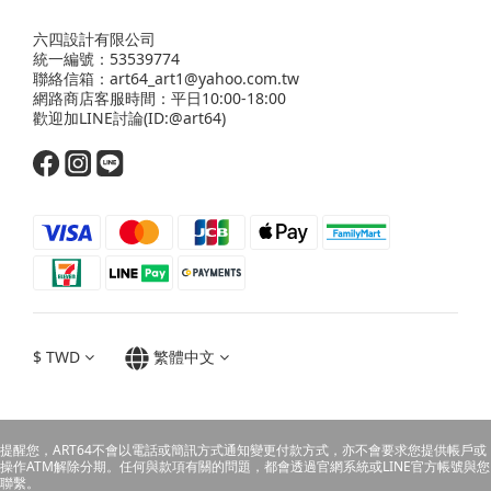
六四設計有限公司
統一編號：53539774
聯絡信箱：art64_art1@yahoo.com.tw
網路商店客服時間：平日10:00-18:00
歡迎
加LINE
討論(ID:@art64)
$
TWD
繁體中文
提醒您，ART64不會以電話或簡訊方式通知變更付款方式，亦不會要求您提供帳戶或
操作ATM解除分期。任何與款項有關的問題，都會透過官網系統或LINE官方帳號與您
聯繫。