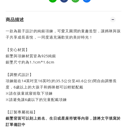
商品描述
一款為親子設計的純銀項鍊，可愛又圓潤的童趣造型，讓媽咪與孩
子共享成長喜悅，一同度過充滿歡笑的美好時光！
【安心材質】
銀墜與項鍊材質皆為925純銀
銀墜尺寸約為1.1cm*1.6cm
【調整式設計】
項鍊能在14英吋至16英吋(約35.5公分至40.6公分)間自由調整長
度，6歲以上的大孩子和媽咪都可以輕鬆配戴
※請在孩童就寢前取下項鍊
※請避免讓6歲以下的兒童配戴項鍊
【訂製專屬祝福】
銀墜背面可以刻上姓名、生日或星座符號等內容，請將文字填寫於
訂單備註中