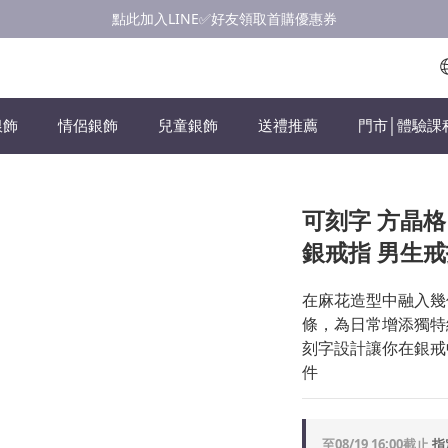
點此加入LINE✅好友領取首購優惠券
點此加入LINE✅好友領取首購優惠券
浪漫慶七夕💝銀飾滿$3000享優惠💝至8/19
點此加入LINE✅好友領取首購優惠券
銀飾
情侶銀飾
兒童銀飾
送禮推薦
門市│體驗課
可刻字 方晶格
銀戒指 男生戒
在麻花造型中融入幾
條，為日常增添獨特
刻字設計讓你在銀戒
件
至
08/19 16:00
截止
指