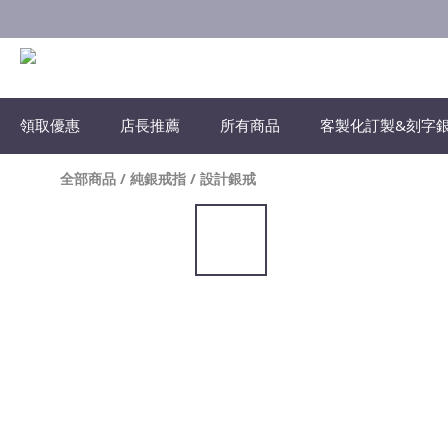
領取優惠
店長推薦
所有商品
客製化訂製&刻字
全部商品
/
純銀戒指
/
設計銀戒