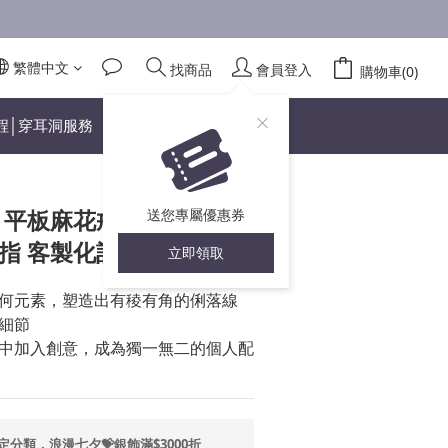
繁體中文
找商品
會員登入
立即購買
購物車(0)
程│穿耳洞服務
 平板麻花戒 銀白 925純
送您專屬優惠券
指 客製化訂製
立即領取
何元素，塑造出有稜有角的俐落線
細節
中加入創意，成為獨一無二的個人配
定分類，浪漫七夕💝銀飾滿$3000折