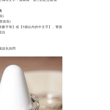
訊
寫)
需填寫)
的英數字母】或【5個以內的中文字】，雙面
資訊
圍請先詢問