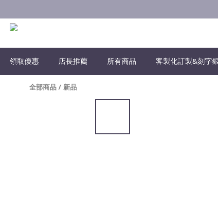
領取優惠
店長推薦
所有商品
客製化訂製&刻字
全部商品
/
新品