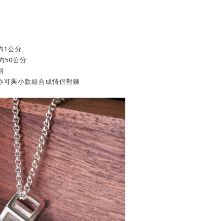
約1公分
約50公分
別
亦可與小款組合成情侶對鍊