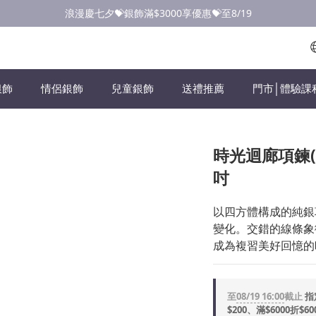
點此加入LINE✅好友領取首購優惠券
浪漫慶七夕💝銀飾滿$3000享優惠💝至8/19
點此加入LINE✅好友領取首購優惠券
銀飾
情侶銀飾
兒童銀飾
送禮推薦
門市│體驗課
時光迴廊項鍊(大
吋
以四方體構成的純銀
變化。交錯的線條象
成為複習美好回憶的
至
08/19 16:00
截止
指
$200、滿$6000折$60