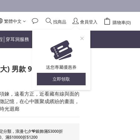
繁體中文
找商品
會員登入
立即購買
購物車(0)
程│穿耳洞服務
) 男款 925純銀項鍊 20
送您專屬優惠券
立即領取
項鍊，遠看方正，近看藏有線與面的
徵記憶，在心中匯聚成繽紛的畫面，
時光迴廊
定分類，浪漫七夕💝銀飾滿$3000折
0、滿$10000折$1200