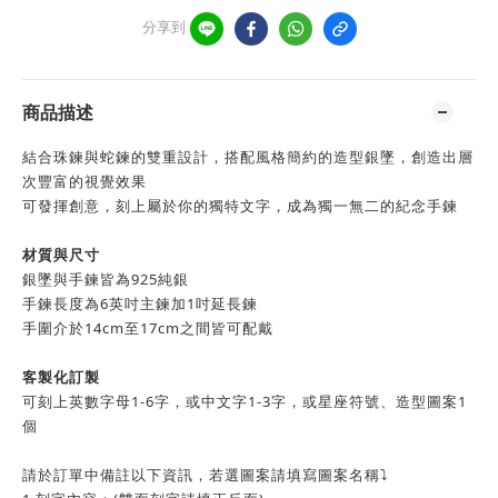
分享到
商品描述
結合珠鍊與蛇鍊的雙重設計，搭配風格簡約的造型銀墜，創造出層
次豐富的視覺效果
可發揮創意，刻上屬於你的獨特文字，成為獨一無二的紀念手鍊
材質與尺寸
銀墜與手鍊皆為925純銀
手鍊長度為6英吋主鍊加1吋延長鍊
手圍介於14cm至17cm之間皆可配戴
客製化訂製
可刻上英數字母1-6字，或中文字1-3字，或星座符號、造型圖案1
個
請於訂單中備註以下資訊，若選圖案請填寫圖案名稱⤵