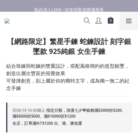
點此加入LINE✅好友領取首購優惠券
點此加入LINE✅好友領取首購優惠券
浪漫慶七夕💝銀飾滿$3000享優惠💝至8/19
點此加入LINE✅好友領取首購優惠券
【網路限定】繁星手鍊 蛇鍊設計 刻字銀
墜款 925純銀 女生手鍊
結合珠鍊與蛇鍊的雙重設計，搭配風格簡約的造型銀墜，
創造出層次豐富的視覺效果
可發揮創意，刻上屬於你的獨特文字，成為獨一無二的紀
念手鍊
至
08/19 16:00
截止
指定分類，浪漫七夕💝銀飾滿$3000折$200、
滿$6000折$600、滿$10000折$1200
全店，訂單滿NT$1200 台、港、澳免運