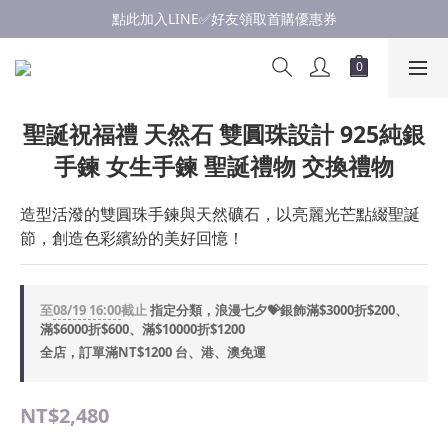
點此加入LINE✅好友領取首購優惠券
點此加入LINE✅好友領取首購優惠券
浪漫慶七夕💝銀飾滿$3000享優惠💝至8/19
點此加入LINE✅好友領取首購優惠券
聖誕祝福禮 天然石 雙圓珠設計 925純銀
手鍊 女生手鍊 聖誕禮物 交換禮物
造型活潑的雙圓珠手鍊與天然礦石，以亮麗光芒點綴聖誕
節，創造色彩繽紛的美好回憶！
至
08/19 16:00
截止
指定分類，浪漫七夕💝銀飾滿$3000折$200、
滿$6000折$600、滿$10000折$1200
全店，訂單滿NT$1200 台、港、澳免運
NT$2,480