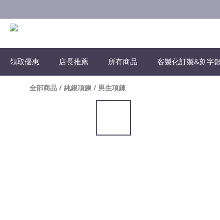
領取優惠
店長推薦
所有商品
客製化訂製&刻字
全部商品
/
純銀項鍊
/
男生項鍊