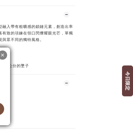
型融入帶有粗曠感的鎖鏈元素，創造出率
落有致的項鍊在領口閃爍耀眼光芒，單獨
現與眾不同的獨特風格。
0.5公分的墜子