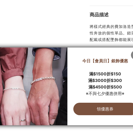
商品描述
將樣式經典的費加洛造
性奔放的個性單品。錯
配戴或搭配墜飾都能展
銀鍊材質：925純銀
銀鍊寬度：0.36公分
適用墜子：墜頭孔徑大於
了解更多