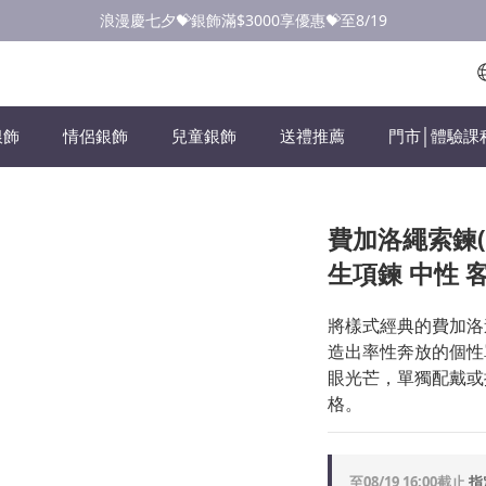
點此加入LINE✅好友領取首購優惠券
浪漫慶七夕💝銀飾滿$3000享優惠💝至8/19
點此加入LINE✅好友領取首購優惠券
銀飾
情侶銀飾
兒童銀飾
送禮推薦
門市│體驗課
費加洛繩索鍊(3
生項鍊 中性 
將樣式經典的費加洛
造出率性奔放的個性
眼光芒，單獨配戴或
格。
至
08/19 16:00
截止
指