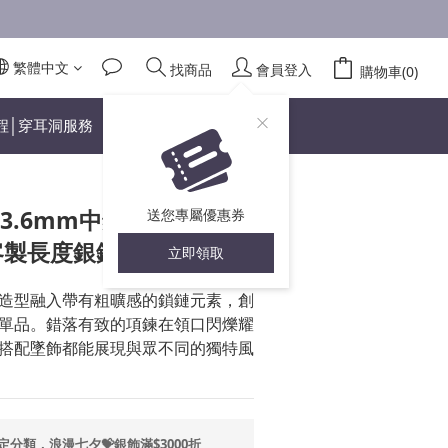
繁體中文
找商品
會員登入
立即購買
購物車(0)
程│穿耳洞服務
.6mm中鍊) 925純銀 男
送您專屬優惠券
客製長度銀鍊
立即領取
造型融入帶有粗曠感的鎖鏈元素，創
單品。錯落有致的項鍊在領口閃爍耀
搭配墜飾都能展現與眾不同的獨特風
定分類，浪漫七夕💝銀飾滿$3000折