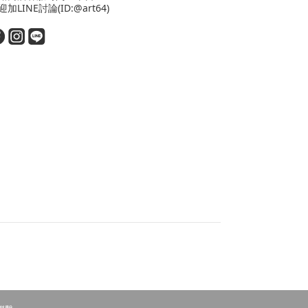
迎
加LINE
討論(ID:@art64)