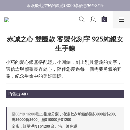
浪漫慶七夕💝銀飾滿$3000享優惠💝至8/19
點此加入LINE✅好友領取首購優惠券
點此加入LINE✅好友領取首購優惠券
赤誠之心 雙圈款 客製化刻字 925純銀女
生手鍊
小巧的愛心銀墜搭配經典小圓鍊，刻上別具意義的文字，
讓信念與願望長存於心，陪伴您度過每一個需要勇氣的難
關，紀念生命中的美好回憶。
售出
40+
至
08/19 16:00
截止
指定分類，浪漫七夕💝銀飾滿$3000折$200、
滿$6000折$600、滿$10000折$1200
全店，訂單滿NT$1200 台、港、澳免運