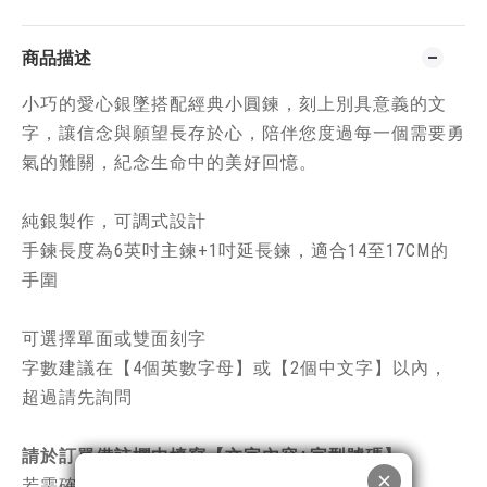
商品描述
小巧的愛心銀墜搭配經典小圓鍊，刻上別具意義的文
字，讓信念與願望長存於心，陪伴您度過每一個需要勇
氣的難關，紀念生命中的美好回憶。
純銀製作，可調式設計
手鍊長度為6英吋主鍊+1吋延長鍊，適合14至17CM的
手圍
可選擇單面或雙面刻字
字數建議在【4個英數字母】或【2個中文字】以內，
超過請先詢問
請於訂單備註欄中填寫【文字內容+字型號碼】
若需確認圖稿請在備註欄留言告知