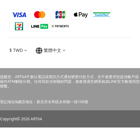
$
TWD
繁體中文
提醒您，ART64不會以電話或簡訊方式通知變更付款方式，亦不會要求您提供帳戶或
操作ATM解除分期。任何與款項有關的問題，都會透過官網系統或LINE官方帳號與您
聯繫。
登記地址&總店地址：新北市永和區永和路一段106號
Copyright© 2026 ART64
立即購買