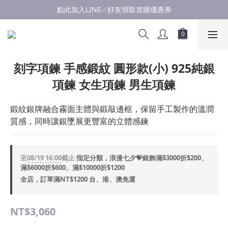
點此加入LINE✅好友領取首購優惠券
點此加入LINE✅好友領取首購優惠券
浪漫慶七夕💝銀飾滿$3000享優惠💝至8/19
點此加入LINE✅好友領取首購優惠券
刻字項鍊 手感鍛紋 圓形款(小) 925純銀
項鍊 女生項鍊 男生項鍊
鍛紋銀牌融合霧面主體與鍛敲邊框，保留手工製作的溫潤
質感，同時讓銀墜展更豐富的立體感鍊
至
08/19 16:00
截止
指定分類，浪漫七夕💝銀飾滿$3000折$200、
滿$6000折$600、滿$10000折$1200
全店，訂單滿NT$1200 台、港、澳免運
NT$3,060