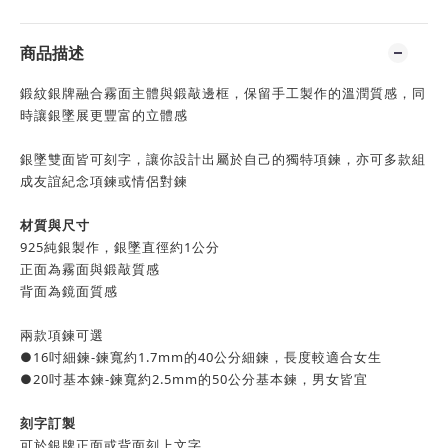
商品描述
鍛紋銀牌融合霧面主體與鍛敲邊框，保留手工製作的溫潤質感，同
時讓銀墜展更豐富的立體感
銀墜雙面皆可刻字，讓你設計出屬於自己的獨特項鍊，亦可多款組
成友誼紀念項鍊或情侶對鍊
材質與尺寸
925純銀製作，銀墜直徑約1公分
正面為霧面與鍛敲質感
背面為鏡面質感
兩款項鍊可選
●16吋細鍊-鍊寬約1.7mm的40公分細鍊，長度較適合女生
●20吋基本鍊-鍊寬約2.5mm的50公分基本鍊，男女皆宜
刻字訂製
可於銀牌正面或背面刻上文字