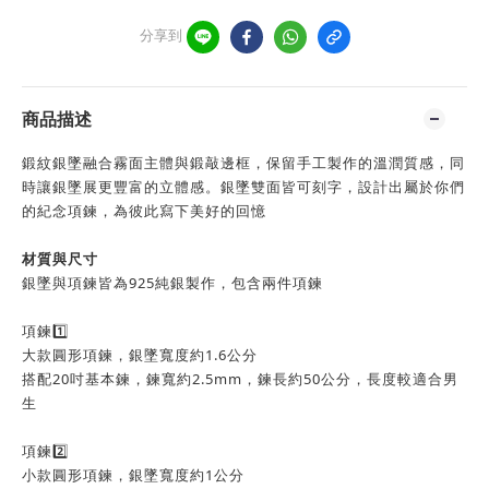
分享到
商品描述
鍛紋銀墜融合霧面主體與鍛敲邊框，保留手工製作的溫潤質感，同
時讓銀墜展更豐富的立體感。銀墜雙面皆可刻字，設計出屬於你們
的紀念項鍊，為彼此寫下美好的回憶
材質與尺寸
銀墜與項鍊皆為925純銀製作，包含兩件項鍊
項鍊1️⃣
大款圓形項鍊，銀墜寬度約1.6公分
搭配20吋基本鍊，鍊寬約2.5mm，鍊長約50公分，長度較適合男
生
項鍊2️⃣
小款圓形項鍊，銀墜寬度約1公分