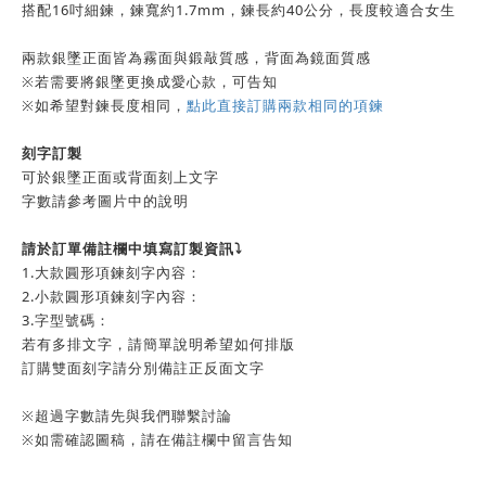
搭配16吋細鍊，鍊寬約1.7mm，鍊長約40公分，長度較適合女生
兩款銀墜正面皆為霧面與鍛敲質感，背面為鏡面質感
※若需要將銀墜更換成愛心款，可告知
※如希望對鍊長度相同，
點此直接訂購兩款相同的項鍊
刻字訂製
可於銀墜正面或背面刻上文字
字數請參考圖片中的說明
請於訂單備註欄中填寫訂製資訊⤵️
1.大款圓形項鍊刻字內容：
2.小款圓形項鍊刻字內容：
3.字型號碼：
若有多排文字，請簡單說明希望如何排版
訂購雙面刻字請分別備註正反面文字
※超過字數請先與我們聯繫討論
※如需確認圖稿，請在備註欄中留言告知