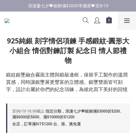
點此加入LINE✅好友領取首購優惠券
浪漫慶七夕💝銀飾滿$3000享優惠💝至8/19
點此加入LINE✅好友領取首購優惠券
925純銀 刻字情侶項鍊 手感鍛紋-圓形大
小組合 情侶對鍊訂製 紀念日 情人節禮
物
鍛紋銀墜融合霧面主體與鍛敲邊框，保留手工製作的溫潤
質感，同時讓銀墜展更豐富的立體感。銀墜雙面皆可刻
字，設計出屬於你們的紀念項鍊，為彼此寫下美好的回憶
至
08/19 16:00
截止
指定分類，浪漫七夕💝銀飾滿$3000折$200、
滿$6000折$600、滿$10000折$1200
全店，訂單滿NT$1200 台、港、澳免運