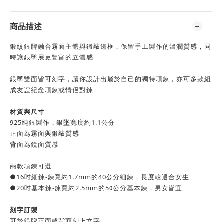
商品描述
鍛紋銀牌融合霧面主體與鍛敲邊框，保留手工製作的溫潤質感，同
時讓銀墜展更豐富的立體感
銀墜雙面皆可刻字，讓你設計出屬於自己的獨特項鍊，亦可多款組
成友誼紀念項鍊或情侶對鍊
材質與尺寸
925純銀製作，銀墜寬度約1.1公分
正面為霧面與鍛敲質感
背面為鏡面質感
兩款項鍊可選
●16吋細鍊-鍊寬約1.7mm的40公分細鍊，長度較適合女生
●20吋基本鍊-鍊寬約2.5mm的50公分基本鍊，男女皆宜
刻字訂製
可於銀牌正面或背面刻上文字