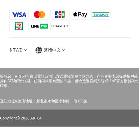
$
TWD
繁體中文
提醒您，ART64不會以電話或簡訊方式通知變更付款方式，亦不會要求您提供帳戶或
操作ATM解除分期。任何與款項有關的問題，都會透過官網系統或LINE官方帳號與您
聯繫。
登記地址&總店地址：新北市永和區永和路一段106號
Copyright© 2026 ART64
立即購買