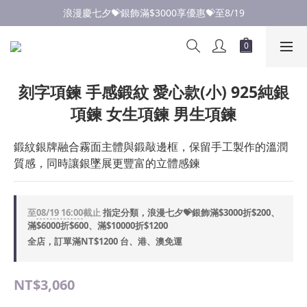
點此加入LINE✅好友領取首購優惠券
浪漫慶七夕💝銀飾滿$3000享優惠💝至8/19
點此加入LINE✅好友領取首購優惠券
刻字項鍊 手感鍛紋 愛心款(小) 925純銀
項鍊 女生項鍊 男生項鍊
鍛紋銀牌融合霧面主體與鍛敲邊框，保留手工製作的溫潤
質感，同時讓銀墜展更豐富的立體感鍊
至
08/19 16:00
截止
指定分類，浪漫七夕💝銀飾滿$3000折$200、
滿$6000折$600、滿$10000折$1200
全店，訂單滿NT$1200 台、港、澳免運
NT$3,060