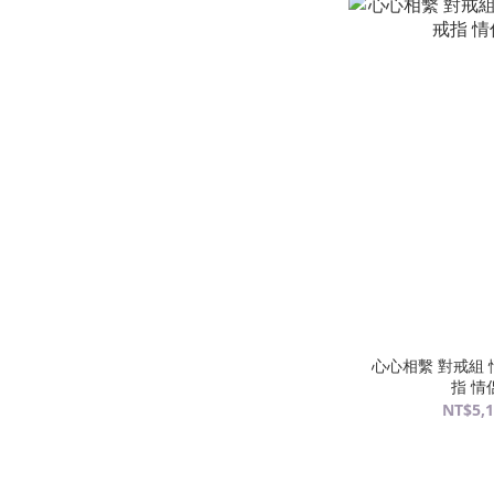
心心相繫 對戒組 
指 情
NT$5,1