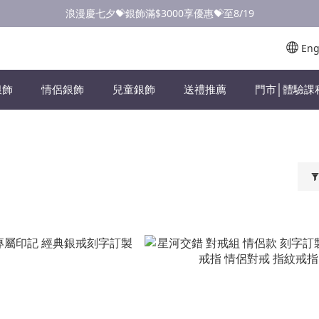
點此加入LINE✅好友領取首購優惠券
浪漫慶七夕💝銀飾滿$3000享優惠💝至8/19
點此加入LINE✅好友領取首購優惠券
Eng
銀飾
情侶銀飾
兒童銀飾
送禮推薦
門市│體驗課