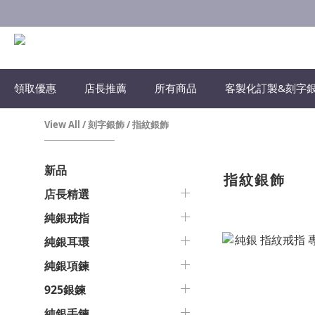
領取優惠
店長推薦
所有商品
客製化訂製&刻字
View All
/
刻字銀飾
/
指紋銀飾
新品
指紋銀飾
店長精選
純銀戒指
純銀耳環
純銀項鍊
925銀鍊
純銀手鍊