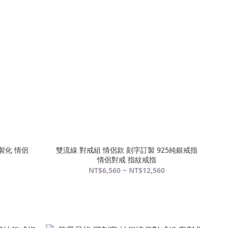
製化 情侶
雙流線 對戒組 情侶款 刻字訂製 925純銀戒指
情侶對戒 指紋戒指
NT$6,560 ~ NT$12,560