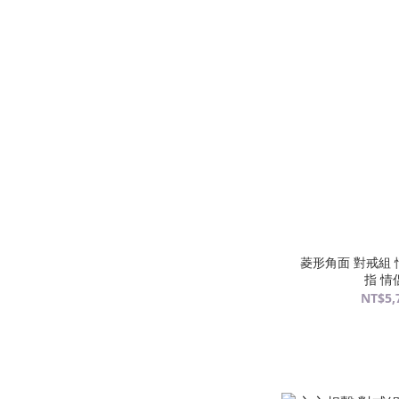
菱形角面 對戒組 
指 情
NT$5,