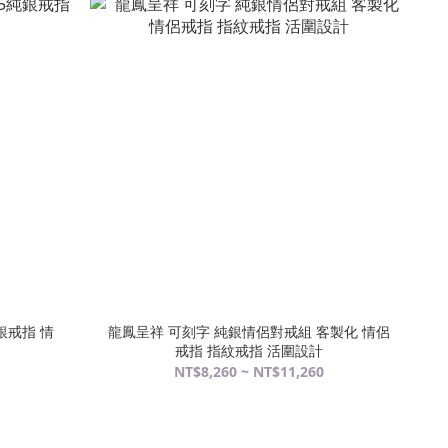
銀戒指 情
龍鳳呈祥 可刻字 純銀情侶對戒組 客製化 情侶
戒指 指紋戒指 活圍設計
NT$8,260 ~ NT$11,260