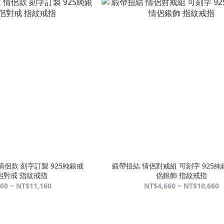
情侶款 刻字訂製 925純銀戒
緞帶扭結 情侶對戒組 可刻字 925純
侶對戒 指紋戒指
侶銀飾 指紋戒指
60 ~ NT$11,160
NT$4,660 ~ NT$10,660