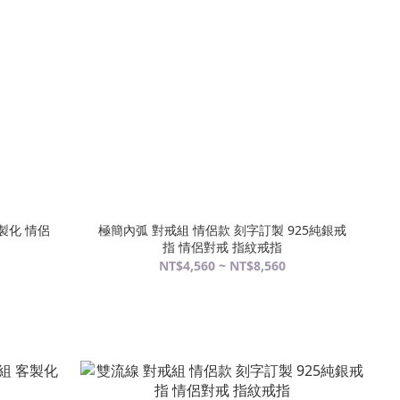
製化 情侶
極簡內弧 對戒組 情侶款 刻字訂製 925純銀戒
指 情侶對戒 指紋戒指
NT$4,560 ~ NT$8,560