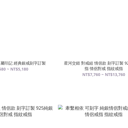
專屬印記 經典銀戒刻字訂製
星河交錯 對戒組 情侶款 刻字訂製 9
指 情侶對戒 指紋戒指
580 ~ NT$5,180
NT$7,760 ~ NT$13,760