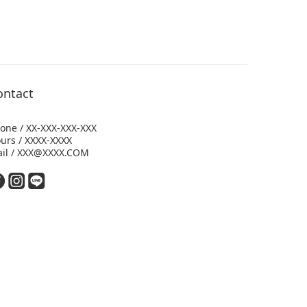
ontact
one / XX-XXX-XXX-XXX
urs / XXXX-XXXX
il / XXX@XXXX.COM