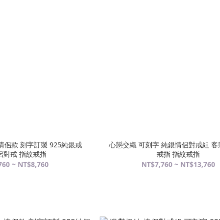
情侶款 刻字訂製 925純銀戒
心戀交織 可刻字 純銀情侶對戒組 客
侶對戒 指紋戒指
戒指 指紋戒指
760 ~ NT$8,760
NT$7,760 ~ NT$13,760