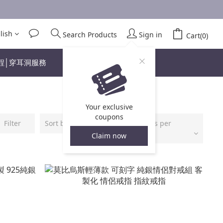
lish
Search Products
Sign in
Cart(0)
程│穿耳洞服務
Your exclusive
coupons
Filter
Sort by
48 Items per
page
Claim now