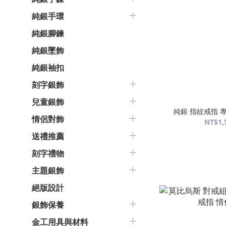
純銀手環
純銀腳鍊
純銀墜飾
純銀袖扣
刻字銀飾
兒童銀飾
純銀 指紋戒指 
情侶對飾
NT$1,
送禮推薦
刻字禮物
主題銀飾
絕版設計
銀飾保養
金工用具與材料