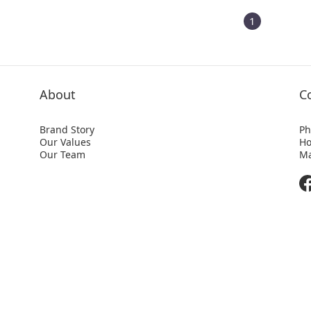
1
About
C
Brand Story
Ph
Our Values
Ho
Our Team
Ma