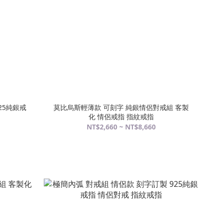
25純銀戒
莫比烏斯輕薄款 可刻字 純銀情侶對戒組 客製
化 情侶戒指 指紋戒指
NT$2,660 ~ NT$8,660