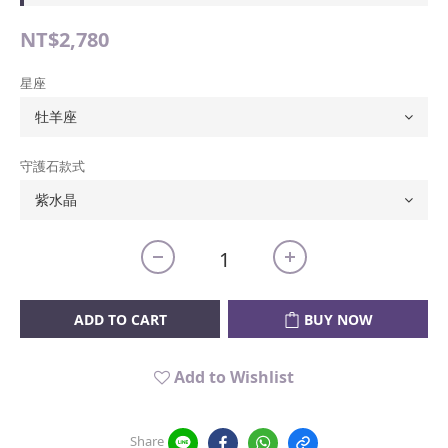
NT$2,780
星座
守護石款式
ADD TO CART
BUY NOW
Add to Wishlist
Share