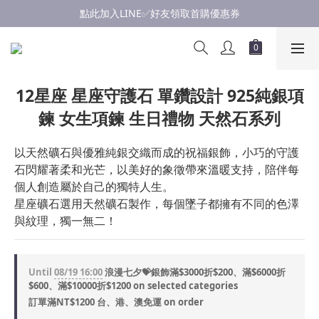
點此加入LINE✅好友領取首購優惠券
點此加入LINE✅好友領取首購優惠券
浪漫慶七夕💝銀飾滿$3000享優惠💝至8/19
點此加入LINE✅好友領取首購優惠券
12星座 星座守護石 單鑽設計 925純銀項
鍊 女生項鍊 生日禮物 天然石系列
以天然礦石與優雅純銀交織而成的祝福銀飾，小巧的守護
石閃耀著柔和光芒，以美好的象徵帶來溫暖支持，陪伴每
個人創造屬於自己的獨特人生。
星座礦石選用天然礦石製作，每個墜子都擁有不同的色澤
與紋理，獨一無二！
Until
08/19 16:00
浪漫七夕💝銀飾滿$3000折$200、滿$6000折
$600、滿$10000折$1200 on selected categories
訂單滿NT$1200 台、港、澳免運 on order