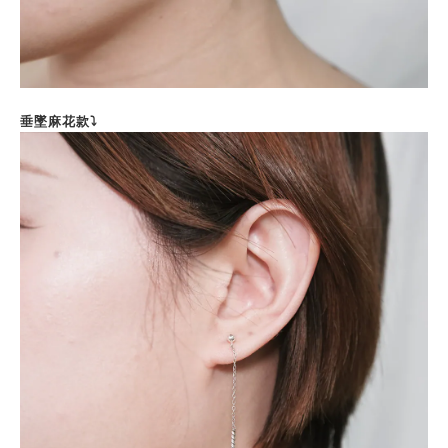
垂墜麻花款⤵️