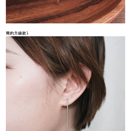
簡約方線款⤵️