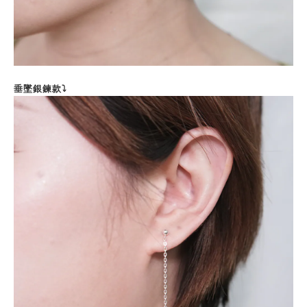
垂墜銀鍊款⤵️