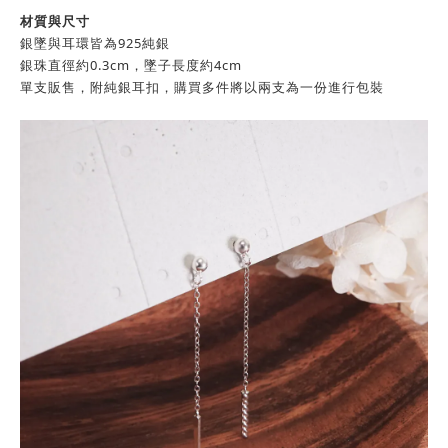
材質與尺寸
銀墜與耳環皆為925純銀
銀珠直徑約0.3cm，墜子長度約4cm
單支販售，附純銀耳扣，購買多件將以兩支為一份進行包裝