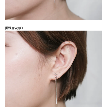
優雅麻花款⤵️