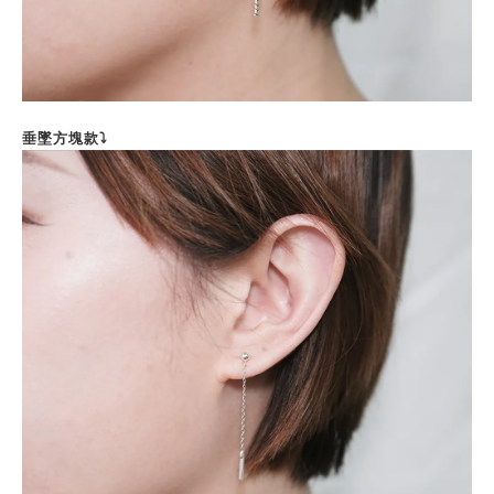
垂墜方塊款⤵️