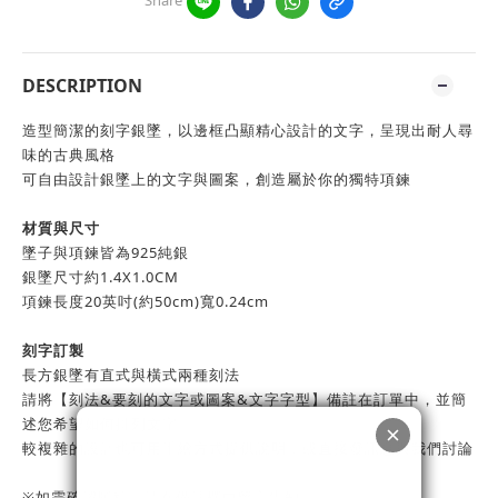
DESCRIPTION
造型簡潔的刻字銀墜，以邊框凸顯精心設計的文字，呈現出耐人尋
味的古典風格
可自由設計銀墜上的文字與圖案，創造屬於你的獨特項鍊
材質與尺寸
墜子與項鍊皆為925純銀
銀墜尺寸約1.4X1.0CM
項鍊長度20英吋(約50cm)寬0.24cm
刻字訂製
長方銀墜有直式與橫式兩種刻法
請將【刻法&要刻的文字或圖案&文字字型】備註在訂單中，並簡
述您希望如何排列文字
較複雜的設計也可用手繪方式提供說明，或直接發訊息與我們討論
※如需確認圖稿，請在備註欄中留言告知