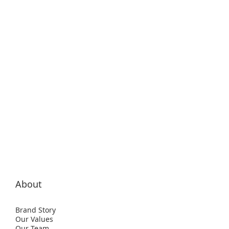
About
Brand Story
Our Values
Our Team