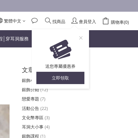
繁體中文
找商品
會員登入
購物車(0)
程│穿耳洞服務
送您專屬優惠券
文章分類
立即領取
銀飾小知識
(4)
銀飾介紹
(12)
戀愛專題
(7)
活動公告
(22)
文化幣專區
(3)
耳洞大小事
(4)
銀飾課程
(1)