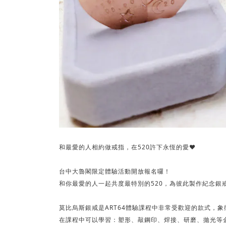
和最愛的人相約做戒指，在520許下永恆的愛❤
台中大魯閣限定體驗活動開放報名囉！
和你最愛的人一起共度最特別的520，為彼此製作紀念銀
莫比烏斯銀戒是ART64體驗課程中非常受歡迎的款式，
在課程中可以學習：塑形、敲鋼印、焊接、研磨、拋光等