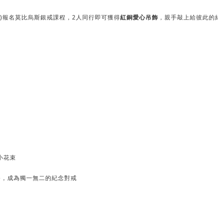
1(日)報名莫比烏斯銀戒課程，2人同行即可獲得
紅銅愛心吊飾
，親手敲上給彼此的
小花束
元)，成為獨一無二的紀念對戒