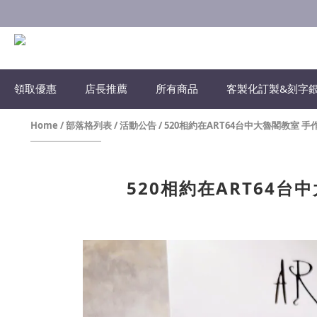
領取優惠
店長推薦
所有商品
客製化訂製&刻字
Home
/
部落格列表
/
活動公告
/
520相約在ART64台中大魯閣教室 
520相約在ART64