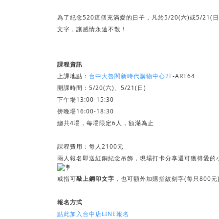
為了紀念520這個充滿愛的日子，凡於5/20(六)或5/2
文字，讓感情永遠不散！
課程資訊
上課地點：
台中大魯閣新時代購物中心2F
-ART64
開課時間：5/20(六)、5/21(日)
下午場13:00-15:30
傍晚場16:00-18:30
總共4場，每場限定6人，額滿為止
課程費用：每人2100元
兩人報名即送紅銅紀念吊飾，現場打卡分享還可獲得愛的
戒指可
敲上鋼印文字
，也可額外加購指紋刻字(每只800
報名方式
點此加入台中店LINE報名