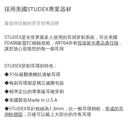
採用美國STUDEX專業器材
最值得信賴的穿耳領導品牌
STUDEX是全世界最多人使用的耳洞穿刺系統，符合美國
FDA與歐盟EC檢驗規範，ART64亦有
投保新光產品責任險
，
讓您放心迎接您的每一個耳洞
STUDEX穿刺耳環的特色：
◆316L級醫療鋼抗過敏耳環
◆每副耳環都是獨立滅菌包裝
◆精準定位的專業級耳槍穿刺
◆美國製造Made in U.S.A
◆STUDEX耳針粗細為1.3mm，比一般耳環稍粗，
形成的耳
洞較穩固
，日後可以戴上大部分的市售耳環