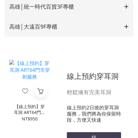
高雄│統一時代百貨3F專櫃
高雄│大遠百9F專櫃
線上預約穿耳洞
輕鬆擁有完美耳洞
【線上預約】穿
線上預約2日後的穿耳洞
耳洞 ART64門市
服務，我們將為你保留時
穿刺服務
NT$950
段，方便又快速
線