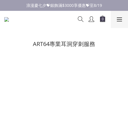
點此加入LINE✅好友領取首購優惠券
浪漫慶七夕💝銀飾滿$3000享優惠💝至8/19
點此加入LINE✅好友領取首購優惠券
ART64專業耳洞穿刺服務