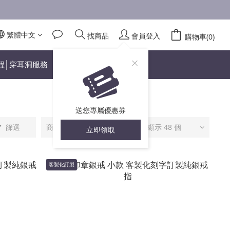
繁體中文
找商品
會員登入
購物車(0)
程│穿耳洞服務
送您專屬優惠券
篩選
商品排序
每頁顯示 48 個
立即領取
客製化訂製