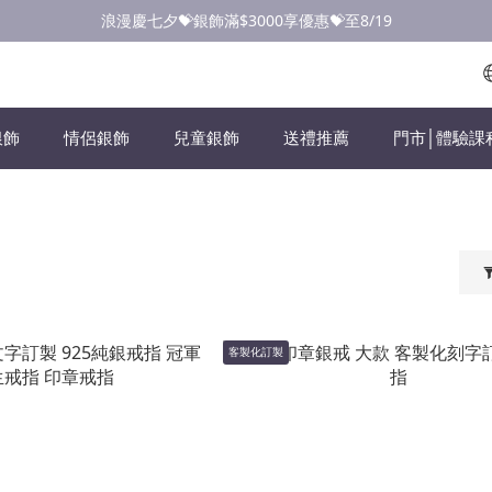
點此加入LINE✅好友領取首購優惠券
浪漫慶七夕💝銀飾滿$3000享優惠💝至8/19
點此加入LINE✅好友領取首購優惠券
銀飾
情侶銀飾
兒童銀飾
送禮推薦
門市│體驗課
客製化訂製