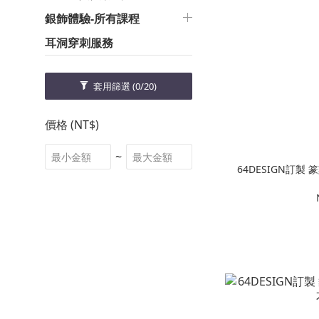
銀飾體驗-所有課程
耳洞穿刺服務
套用篩選
(0/20)
價格 (NT$)
~
64DESIGN訂製