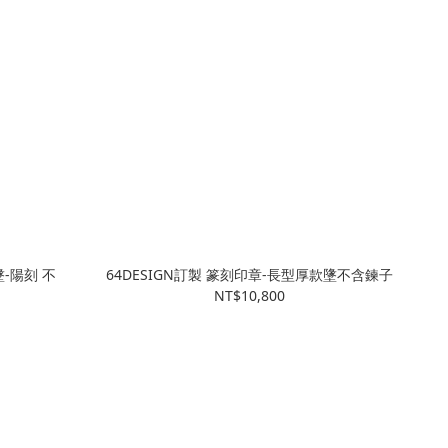
墬-陽刻 不
64DESIGN訂製 篆刻印章-長型厚款墬不含鍊子
NT$10,800