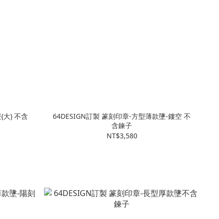
(大) 不含
64DESIGN訂製 篆刻印章-方型薄款墬-鏤空 不
含鍊子
NT$3,580