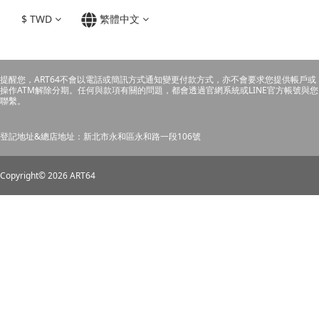
$
TWD
繁體中文
提醒您，ART64不會以電話或簡訊方式通知變更付款方式，亦不會要求您提供帳戶或
操作ATM解除分期。任何與款項有關的問題，都會透過官網系統或LINE官方帳號與您
聯繫。
登記地址&總店地址：新北市永和區永和路一段106號
Copyright© 2026 ART64