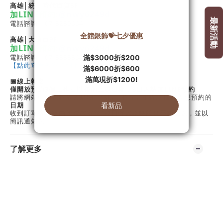
高雄│統一時代百貨3
F
加LINE預約:
@nwy6249d
電話諮詢：07-8230664
高雄│大遠百
9F
加LINE預約:
@nwy6249d
電話諮詢：07-3333364
【點此查看教室詳細地址＆地圖】
📅線上報名
僅開放預約3個工作日以後的上課日期，3日內請加LINE預約
請將網站中的課程放入購物車結帳，並在訂單備註欄填入想預約的
日期
收到訂單後，將由所屬教室於1-2日確認該時段是否能上課，並以
簡訊通知您
了解更多