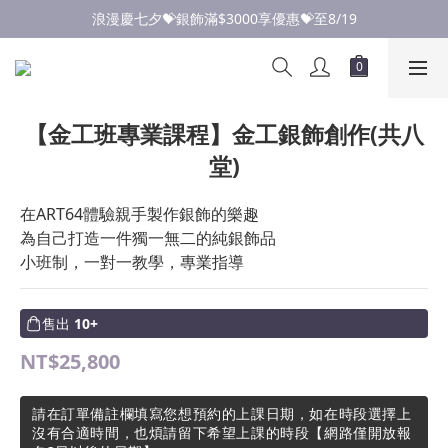
點此加入LINE✅好友領取首購優惠券
浪漫慶七夕💝銀飾滿$3000享優惠💝至8/19
點此加入LINE✅好友領取首購優惠券
【金工班專業課程】金工銀飾創作(共八
堂)
在ART64體驗親手製作銀飾的樂趣
為自己打造一件獨一無二的純銀飾品
小班制，一對一教學，專業指導
售出
10+
NT$25,800
請在訂單備註欄填寫您想預約的上課日期，如在時段選擇上
沒有合適時間，也煩請留下希望上課的時段【網路僅開放報