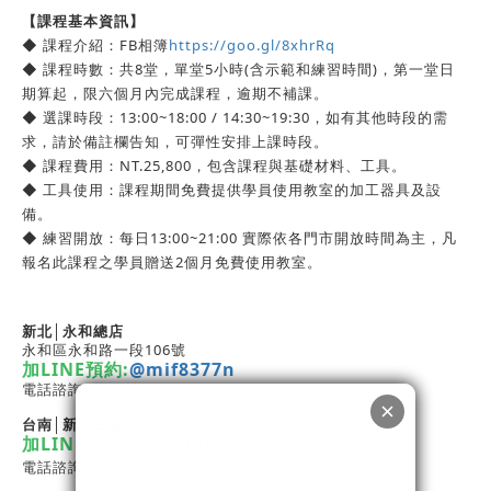
【課程基本資訊】
◆ 課程介紹：FB相簿
https://goo.gl/8xhrRq
◆ 課程時數：共8堂，單堂5小時(含示範和練習時間)，第一堂日
期算起，限六個月內完成課程，逾期不補課。
◆ 選課時段：13:00~18:00 / 14:30~19:30，如有其他時段的需
求，請於備註欄告知，可彈性安排上課時段。
◆ 課程費用：NT.25,800，包含課程與基礎材料、工具。
◆ 工具使用：課程期間免費提供學員使用教室的加工器具及設
備。
◆ 練習開放：每日13:00~21:00 實際依各門市開放時間為主，凡
報名此課程之學員贈送2個月免費使用教室。
新北│永和總店
永和區永和路一段106號
加LINE預約:
@mif8377n
電話諮詢：02-29213994
台南│新光三越地小西門
B1
加LINE預約:
@kmg6166y
電話諮詢：06-2160064