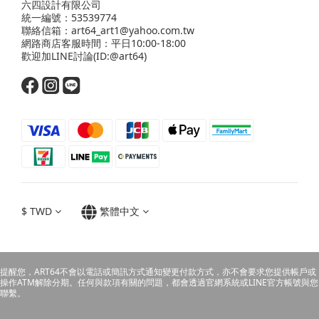
六四設計有限公司
統一編號：53539774
聯絡信箱：art64_art1@yahoo.com.tw
網路商店客服時間：平日10:00-18:00
歡迎
加LINE
討論(ID:@art64)
$
TWD
繁體中文
提醒您，ART64不會以電話或簡訊方式通知變更付款方式，亦不會要求您提供帳戶或
操作ATM解除分期。任何與款項有關的問題，都會透過官網系統或LINE官方帳號與您
聯繫。