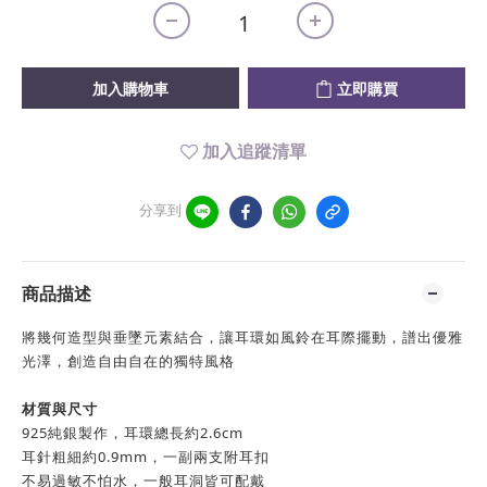
加入購物車
立即購買
加入追蹤清單
分享到
商品描述
將幾何造型與垂墜元素結合，讓耳環如風鈴在耳際擺動，譜出優雅
光澤，創造自由自在的獨特風格
材質與尺寸
925純銀製作，耳環總長約2.6cm
耳針粗細約0.9mm，一副兩支附耳扣
不易過敏不怕水，一般耳洞皆可配戴