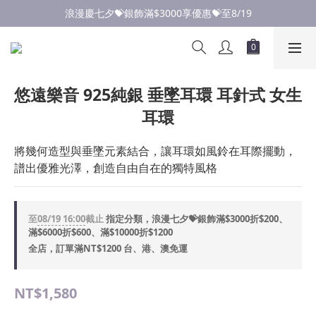
點此加入LINE✅好友領取首購優惠券
浪漫慶七夕💝銀飾滿$3000享優惠💝至8/19
點此加入LINE✅好友領取首購優惠券
悠遠樂音 925純銀 垂墜耳環 耳針式 女生
耳環
將幾何造型與垂墜元素結合，讓耳環如風鈴在耳際擺動，
譜出優雅光澤，創造自由自在的獨特風格
至
08/19 16:00
截止
指定分類，浪漫七夕💝銀飾滿$3000折$200、
滿$6000折$600、滿$10000折$1200
全店，訂單滿NT$1200 台、港、澳免運
NT$1,580