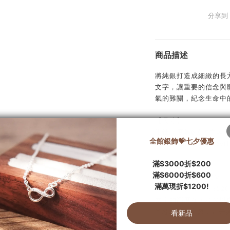
分享到
商品描述
將純銀打造成細緻的長
文字，讓重要的信念與
氣的難關，紀念生命中
【尺寸】
手鍊長度為6英吋主鍊+
可以在15.2至17.5
【刻字】
純銀字牌長度約4CM，
【30個英數字母，或2
文字的高度在0.2CM
※超過以上字數，請先