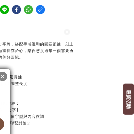
方字牌，搭配手感溫和的圓圈銀鍊，刻上
願望長存於心，陪伴您度過每一個需要勇
的美好回憶。
1英吋延長鍊
公分間自由調整長度
可以容納：
0個中文字】
以內，將依字型與內容微調
與我們聯繫討論※