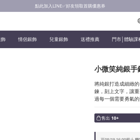
點此加入LINE✅好友領取首購優惠券
點此加入LINE✅好友領取首購優惠券
浪漫慶七夕💝銀飾滿$3000享優惠💝至8/19
點此加入LINE✅好友領取首購優惠券
銀飾
情侶銀飾
兒童銀飾
送禮推薦
門市│體驗課
小微笑純銀手
將純銀打造成細緻的
鍊，刻上文字，讓重
過每一個需要勇氣的
售出
10+
至
08/19 16:00
截止
指