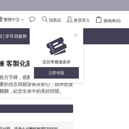
繁體中文
找商品
會員登入
立即購買
購物車(0)
程│穿耳洞服務
鍊 客製化刻字訂製手鍊
送您專屬優惠券
立即領取
長方字牌，搭配手感溫和的圓圈銀
要的信念與願望長存於心，陪伴您度
難關，紀念生命中的美好回憶。
定分類，浪漫七夕💝銀飾滿$3000折