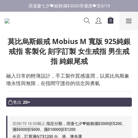
點此加入LINE✅好友領取首購優惠券
點此加入LINE✅好友領取首購優惠券
莫比烏斯銀戒 Mobius M 寬版 925純銀
戒指 客製化 刻字訂製 女生戒指 男生戒
指 純銀尾戒
融入日常的輕薄設計，手工製作質感溫潤，以莫比烏斯象
徵永恆與無限，在指間守護你的信念與勇氣
售出
20+
至
08/19 16:00
截止
指定分類，浪漫七夕💝銀飾滿$3000折$200、
滿$6000折$600、滿$10000折$1200
全店，訂單滿NT$1200 台、港、澳免運