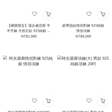
【網路限定】漫步威尼斯 半
緞帶扭結情侶對鍊 925純銀
半手鍊 天然石款 925純銀 女
情侶項鍊
生手鍊
NT$2,980
NT$8,060