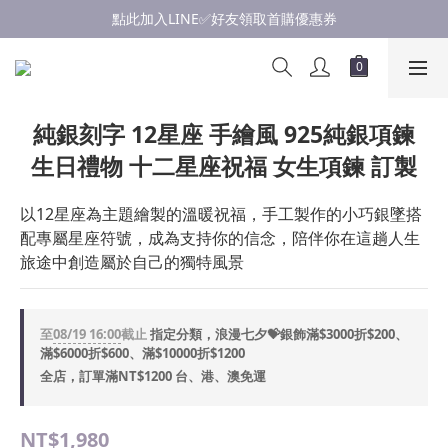
點此加入LINE✅好友領取首購優惠券
點此加入LINE✅好友領取首購優惠券
浪漫慶七夕💝銀飾滿$3000享優惠💝至8/19
點此加入LINE✅好友領取首購優惠券
純銀刻字 12星座 手繪風 925純銀項鍊
生日禮物 十二星座祝福 女生項鍊 訂製
以12星座為主題繪製的溫暖祝福，手工製作的小巧銀墜搭
配專屬星座符號，成為支持你的信念，陪伴你在這趟人生
旅途中創造屬於自己的獨特風景
至
08/19 16:00
截止
指定分類，浪漫七夕💝銀飾滿$3000折$200、
滿$6000折$600、滿$10000折$1200
全店，訂單滿NT$1200 台、港、澳免運
NT$1,980