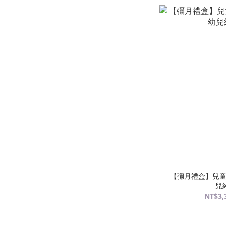
【彌月禮盒】兒童
兒
NT$3,