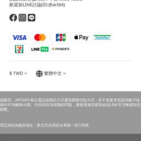
歡迎
加LINE
討論(ID:@art64)
$
TWD
繁體中文
提醒您，ART64不會以電話或簡訊方式通知變更付款方式，亦不會要求您提供帳戶或
操作ATM解除分期。任何與款項有關的問題，都會透過官網系統或LINE官方帳號與您
聯繫。
登記地址&總店地址：新北市永和區永和路一段106號