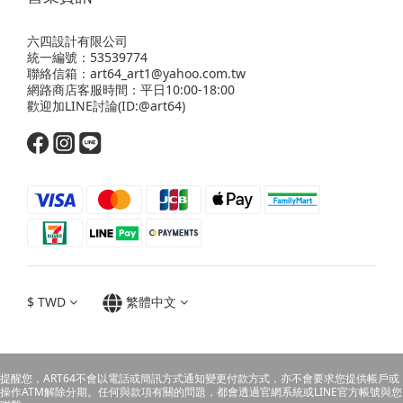
六四設計有限公司
統一編號：53539774
聯絡信箱：art64_art1@yahoo.com.tw
網路商店客服時間：平日10:00-18:00
歡迎
加LINE
討論(ID:@art64)
$
TWD
繁體中文
提醒您，ART64不會以電話或簡訊方式通知變更付款方式，亦不會要求您提供帳戶或
操作ATM解除分期。任何與款項有關的問題，都會透過官網系統或LINE官方帳號與您