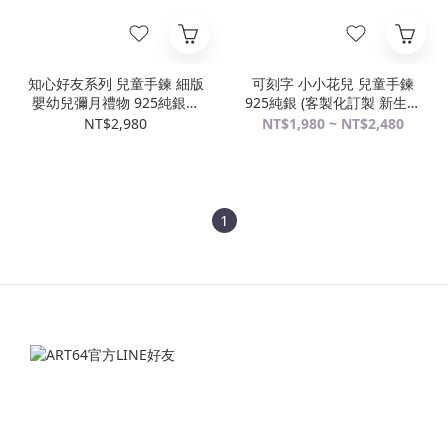
知心好友系列 兒童手鍊 細版
可刻字 小小花兒 兒童手鍊
嬰幼兒彌月禮物 925純銀刻
925純銀 (客製化訂製 新生兒
字手鍊
彌月禮物 親子銀飾)
NT$2,980
NT$1,980 ~ NT$2,480
1