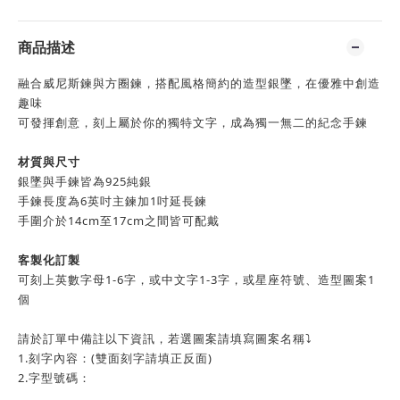
商品描述
融合威尼斯鍊與方圈鍊，搭配風格簡約的造型銀墜，在優雅中創造
趣味
可發揮創意，刻上屬於你的獨特文字，成為獨一無二的紀念手鍊
材質與尺寸
銀墜與手鍊皆為925純銀
手鍊長度為6英吋主鍊加1吋延長鍊
手圍介於14cm至17cm之間皆可配戴
客製化訂製
可刻上英數字母1-6字，或中文字1-3字，或星座符號、造型圖案1
個
請於訂單中備註以下資訊，若選圖案請填寫圖案名稱⤵
1.刻字內容：(雙面刻字請填正反面)
2.字型號碼：