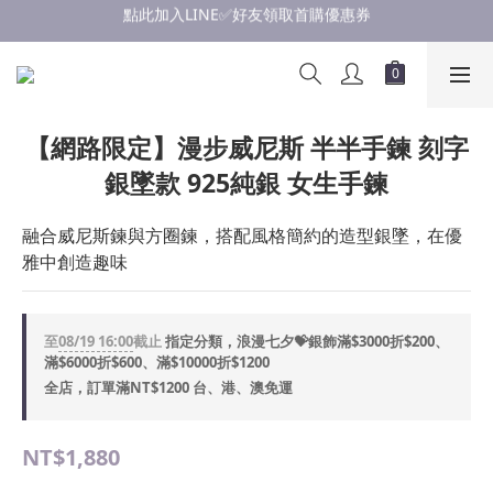
點此加入LINE✅好友領取首購優惠券
浪漫慶七夕💝銀飾滿$3000享優惠💝至8/19
點此加入LINE✅好友領取首購優惠券
【網路限定】漫步威尼斯 半半手鍊 刻字
銀墜款 925純銀 女生手鍊
融合威尼斯鍊與方圈鍊，搭配風格簡約的造型銀墜，在優
雅中創造趣味
至
08/19 16:00
截止
指定分類，浪漫七夕💝銀飾滿$3000折$200、
滿$6000折$600、滿$10000折$1200
全店，訂單滿NT$1200 台、港、澳免運
NT$1,880