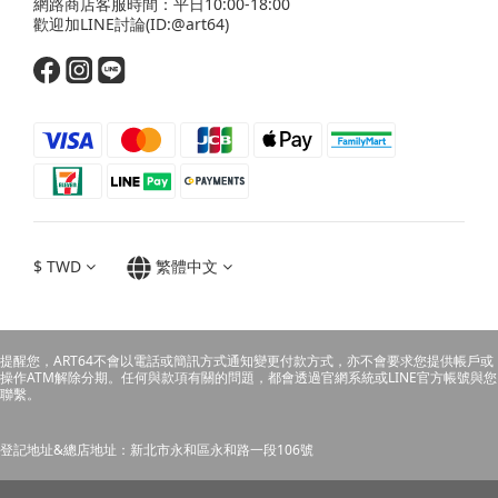
網路商店客服時間：平日10:00-18:00
歡迎
加LINE
討論(ID:@art64)
$
TWD
繁體中文
提醒您，ART64不會以電話或簡訊方式通知變更付款方式，亦不會要求您提供帳戶或
操作ATM解除分期。任何與款項有關的問題，都會透過官網系統或LINE官方帳號與您
聯繫。
登記地址&總店地址：新北市永和區永和路一段106號