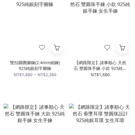
雙扣圓圈腳鍊(2.4mm細鍊)
【網路限定】諸事順心 天然
925純銀刻字腳鍊
石 雙圓珠手鍊 小款 925純銀
手鍊 女生手鍊
NT$1,880 ~ NT$2,380
NT$1,680