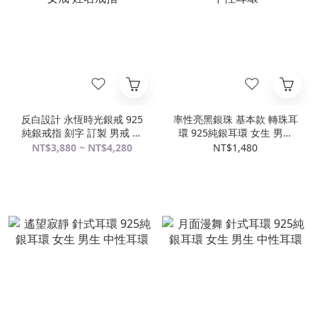
反白設計 永恆時光銀戒 925
率性亮黑銀珠 基本款 轉珠耳
純銀戒指 刻字 訂製 男戒 女
環 925純銀耳環 女生 男生
戒 姓名戒指
中性耳環
NT$3,880 ~ NT$4,280
NT$1,480