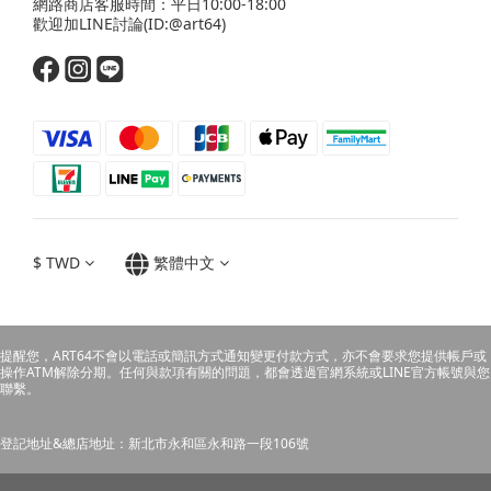
網路商店客服時間：平日10:00-18:00
歡迎
加LINE
討論(ID:@art64)
$
TWD
繁體中文
提醒您，ART64不會以電話或簡訊方式通知變更付款方式，亦不會要求您提供帳戶或
操作ATM解除分期。任何與款項有關的問題，都會透過官網系統或LINE官方帳號與您
聯繫。
登記地址&總店地址：新北市永和區永和路一段106號