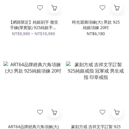
【網路限定】純銀刻字 微笑
時光迴廊項鍊(大) 男款 925
手鍊(厚實版) 925純銀手鍊
純銀項鍊 20吋
客製化訂製 男生手鍊
NT$9,980 ~ NT$10,980
NT$6,180
ART64品牌經典六角項鍊(大)
篆刻方戒 吉祥文字訂製 925