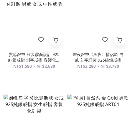
質感銀戒 圓弧霧面設計 925
晝夜銀戒〈黑夜〉情侶款 男
純銀戒指 刻字戒指 客製化訂
戒 刻字訂製 925純銀戒指
製 男戒 女戒 中性戒指
NT$1,580 ~ NT$2,680
NT$3,280 ~ NT$3,780