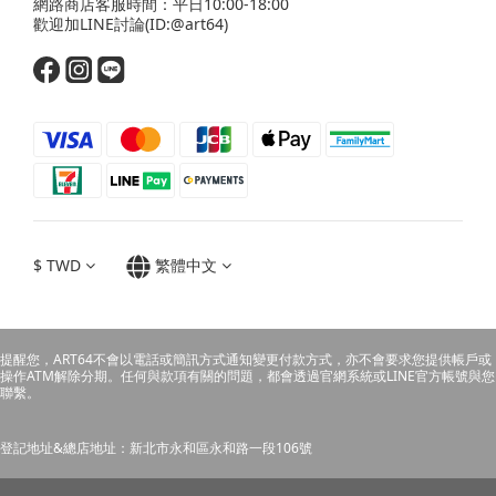
網路商店客服時間：平日10:00-18:00
歡迎
加LINE
討論(ID:@art64)
$
TWD
繁體中文
提醒您，ART64不會以電話或簡訊方式通知變更付款方式，亦不會要求您提供帳戶或
操作ATM解除分期。任何與款項有關的問題，都會透過官網系統或LINE官方帳號與您
聯繫。
登記地址&總店地址：新北市永和區永和路一段106號