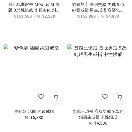
莫比烏斯銀戒 Mobius M 寬
純銀刻字 星河交錯 男戒 925
版 925純銀戒指 客製化 刻字
純銀戒指 男生戒指 客製化訂
訂製 女生戒指 男生戒指 純
製
NT$1,580 ~ NT$2,580
NT$3,880 ~ NT$4,880
銀尾戒
變色龍 活圍 純銀戒指
質感三環戒 寬版男戒 925純
銀男生戒指 中性銀戒
NT$6,880
NT$4,580