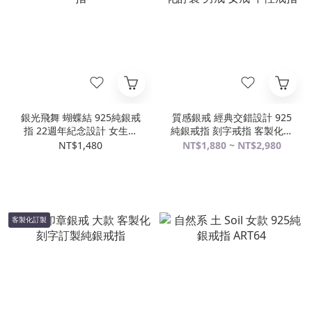
銀光飛舞 蝴蝶結 925純銀戒
質感銀戒 經典交錯設計 925
指 22週年紀念設計 女生戒
純銀戒指 刻字戒指 客製化訂
指
製 男戒 女戒 中性戒指
NT$1,480
NT$1,880 ~ NT$2,980
客製化訂製