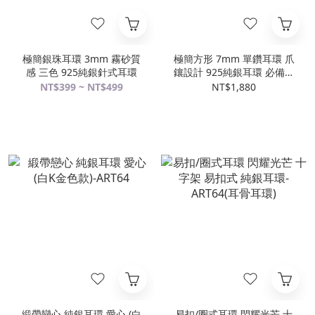
極簡銀珠耳環 3mm 霧砂質
極簡方形 7mm 單鑽耳環 爪
感 三色 925純銀針式耳環
鑲設計 925純銀耳環 必備款
女生耳環
NT$399 ~ NT$499
NT$1,880
緞帶戀心 純銀耳環 愛心 (白
易扣/圈式耳環 閃耀光芒 十