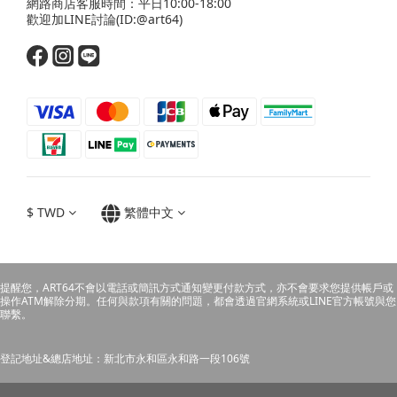
網路商店客服時間：平日10:00-18:00
歡迎
加LINE
討論(ID:@art64)
$
TWD
繁體中文
提醒您，ART64不會以電話或簡訊方式通知變更付款方式，亦不會要求您提供帳戶或
操作ATM解除分期。任何與款項有關的問題，都會透過官網系統或LINE官方帳號與您
聯繫。
登記地址&總店地址：新北市永和區永和路一段106號